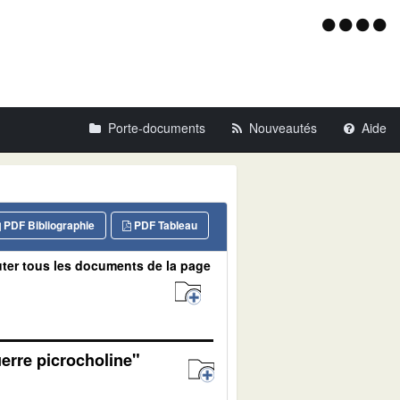
Menu
d'acce
Porte-documents
Nouveautés
Aide
PDF Bibliographie
PDF Tableau
ter tous les documents de la page
uerre picrocholine"