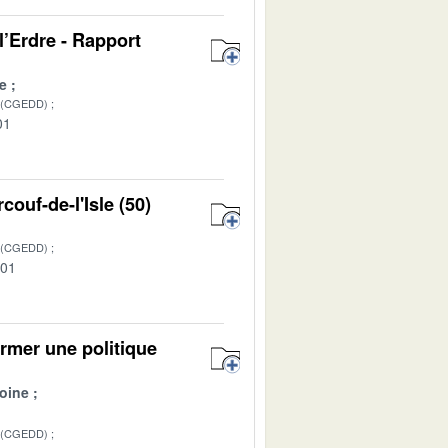
l’Erdre - Rapport
e
 (CGEDD)
01
ouf-de-l'Isle (50)
 (CGEDD)
-01
irmer une politique
oine
 (CGEDD)