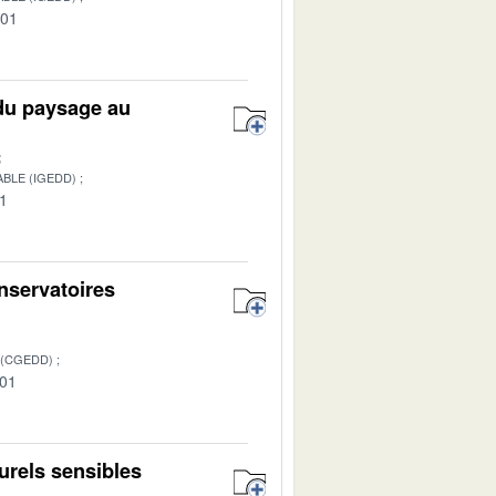
-01
 du paysage au
BLE (IGEDD)
01
nservatoires
 (CGEDD)
-01
urels sensibles