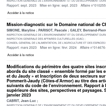
INSPECTION GENERALE DE L'ENVIRONNEMENT ET DU DEVELOPPEMENT DURA
Rapport: sept. 2023
Mise en ligne: sept. 2023
Affaire n°010255
Accéder à la notice
Mission-diagnostic sur le Domaine national de 
SIMONE, Maryline
PARISOT, Pascale
GALEY, Bertrand-Pierr
INSPECTION GENERALE DE L'ENVIRONNEMENT ET DU DEVELOPPEMENT DURA
INSPECTION GENERALE DES AFFAIRES CULTURELLES (IGAC)
CONSEIL GENERAL DE L'ALIMENTATION, DE L'AGRICULTURE ET DES ESPACES
Rapport: mars 2023
Mise en ligne: févr. 2024
Affaire n°014676
Accéder à la notice
Modifications du périmètre des quatre sites inscr
abords du site classé « ensemble formé par les e
et du Jaudy » et Inscription de deux secteurs s
Pommerit-Jaudy (Côtes-d’Armor) au titre des artic
suivants du code de l’environnement. Rapport à
supérieure des sites, perspectives et paysages.
janvier 2023
CABRIT, Jean-Luc
INSPECTION GENERALE DE L'ENVIRONNEMENT ET DU DEVELOPPEMENT DURA