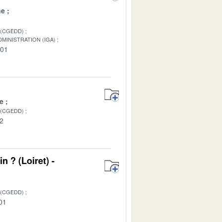
ne
 (CGEDD)
MINISTRATION (IGA)
-01
e
 (CGEDD)
02
n ? (Loiret) -
 (CGEDD)
01