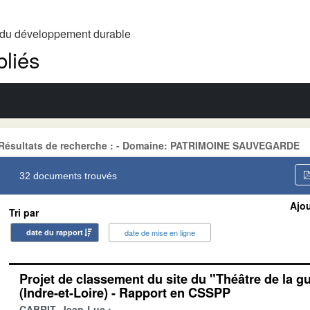
t du développement durable
liés
Résultats de recherche : - Domaine: PATRIMOINE SAUVEGARDE
32 documents trouvés
Ajou
Tri par
date du rapport
date de mise en ligne
Projet de classement du site du "Théâtre de la g
(Indre-et-Loire) - Rapport en CSSPP
CABRIT, Jean-Luc