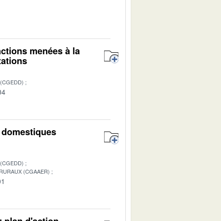
1
 actions menées à la
tations
 (CGEDD)
04
n domestiques
 (CGEDD)
 RURAUX (CGAAER)
01
 plan d'action