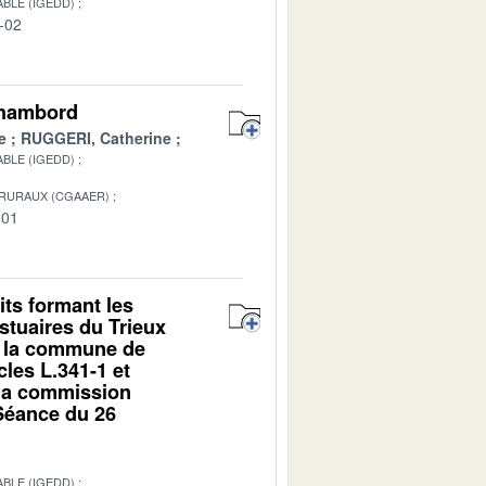
BLE (IGEDD)
-02
Chambord
e
RUGGERI, Catherine
BLE (IGEDD)
 RURAUX (CGAAER)
-01
its formant les
stuaires du Trieux
ur la commune de
les L.341-1 et
 la commission
 Séance du 26
BLE (IGEDD)