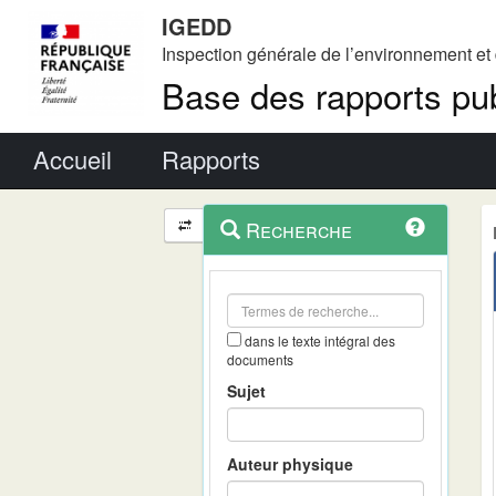
IGEDD
Inspection générale de l’environnement e
Base des rapports pub
Menu principal
Accueil
Rapports
Menu
Navigation
Recherche
contextuel
et
outils
annexes
dans le texte intégral des
documents
Sujet
Auteur physique