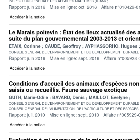
INSPECTION GENERALE DES AFFAIRES MARITIMES (IGAM)
Rapport: juin 2016
Mise en ligne: oct. 2016
Affaire n°010429-0
Accéder à la notice
Le Marais poitevin : État des lieux actualisé des
suite du plan gouvernemental 2003-2013 et orien
ETAIX, Corinne
CAUDE, Geoffroy
AYPHASSORHO, Hugues
CONSEIL GENERAL DE L'ENVIRONNEMENT ET DU DEVELOPPEMENT DURABLE
Rapport: juin 2016
Mise en ligne: sept. 2016
Affaire n°005928-
Accéder à la notice
Conditions d'accueil des animaux d'espèces no
saisis ou recueillis. Faune sauvage exotique
GUTH, Marie-Odile
BAVARD, Denis
MAILLOT, Evelyne
CONSEIL GENERAL DE L'ENVIRONNEMENT ET DU DEVELOPPEMENT DURABLE
CONSEIL GENERAL DE L'ALIMENTATION, DE L'AGRICULTURE ET DES ESPACES
Rapport: juil. 2010
Mise en ligne: sept. 2010
Affaire n°005929-
Accéder à la notice
Evaluation à mi-parcours de la mise en oeuvre du