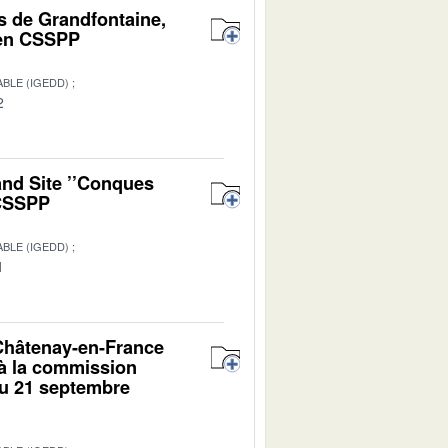
s de Grandfontaine,
 en CSSPP
BLE (IGEDD)
2
and Site ’’Conques
 CSSPP
BLE (IGEDD)
1
 Châtenay-en-France
 à la commission
du 21 septembre