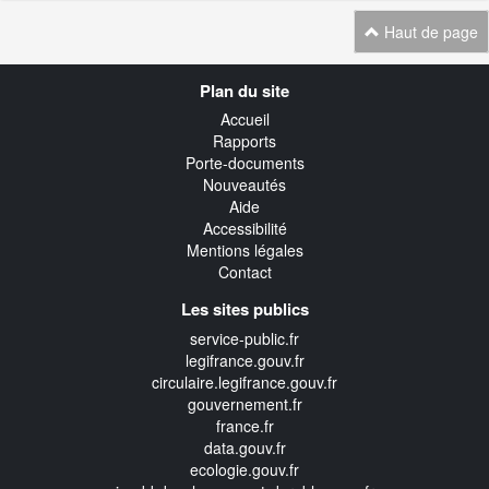
Haut de page
Navigation
Plan du site
transverse
Accueil
Rapports
Porte-documents
Nouveautés
Aide
Accessibilité
Mentions légales
Contact
Les sites publics
service-public.fr
legifrance.gouv.fr
circulaire.legifrance.gouv.fr
gouvernement.fr
france.fr
data.gouv.fr
ecologie.gouv.fr