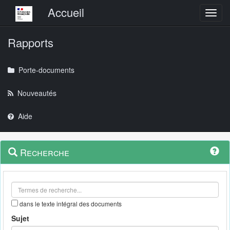
Menu principal
Accueil
Toggl
Rapports
Porte-documents
Nouveautés
Aide
Menu
Navigation
Recherche
contextuel
et
outils
annexes
dans le texte intégral des documents
Sujet