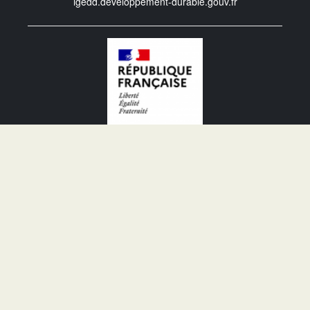
igedd.developpement-durable.gouv.fr