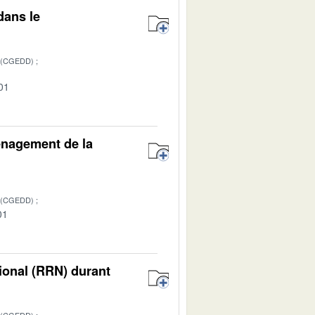
dans le
 (CGEDD)
01
énagement de la
 (CGEDD)
01
ional (RRN) durant
 (CGEDD)