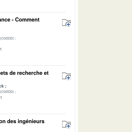
nance - Comment
 (CGEDD)
01
jets de recherche et
ck
 (CGEDD)
01
on des ingénieurs