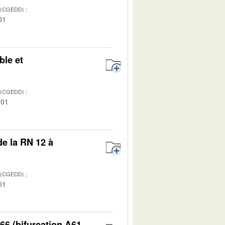
 (CGEDD)
01
ble et
 (CGEDD)
-01
de la RN 12 à
 (CGEDD)
01
66 (bifurcation A61