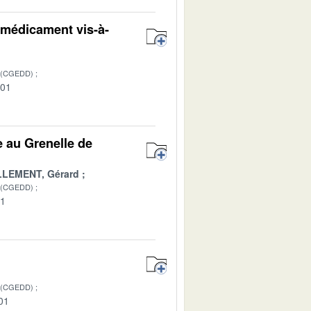
 médicament vis-à-
 (CGEDD)
-01
e au Grenelle de
LEMENT, Gérard
 (CGEDD)
01
 (CGEDD)
01