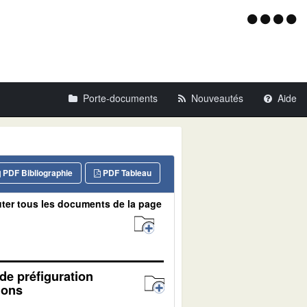
Menu
d'acce
Porte-documents
Nouveautés
Aide
PDF Bibliographie
PDF Tableau
ter tous les documents de la page
de préfiguration
ions