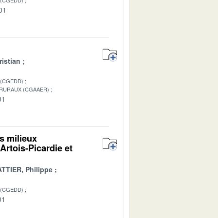
01
istian
 (CGEDD)
 RURAUX (CGAAER)
01
es milieux
Artois-Picardie et
TTIER, Philippe
 (CGEDD)
01