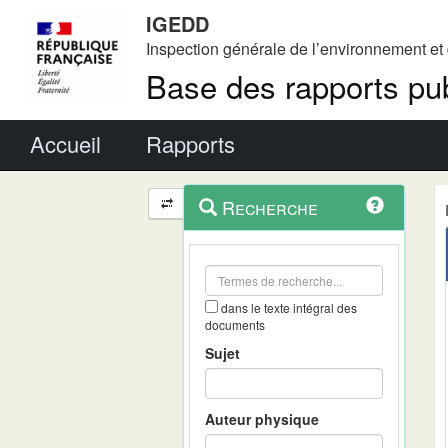
IGEDD
Inspection générale de l’environnement e
Base des rapports pub
Menu principal
Accueil
Rapports
Menu
Navigation
Recherche
contextuel
et
outils
annexes
dans le texte intégral des
documents
Sujet
Auteur physique