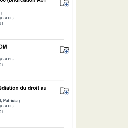
 (CGEDD)
01
DDM
 (CGEDD)
01
iation du droit au
 Patricia
 (CGEDD)
01