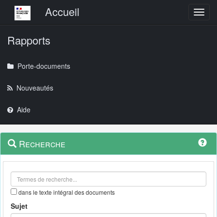
Menu principal
Accueil
Toggl
Rapports
Porte-documents
Nouveautés
Aide
Menu
Navigation
Recherche
contextuel
et
outils
annexes
dans le texte intégral des documents
Sujet