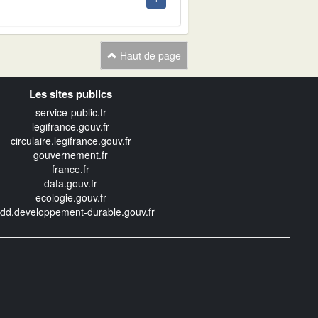
Haut de page
Les sites publics
service-public.fr
legifrance.gouv.fr
circulaire.legifrance.gouv.fr
gouvernement.fr
france.fr
data.gouv.fr
ecologie.gouv.fr
edd.developpement-durable.gouv.fr