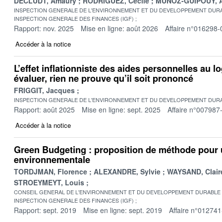
DECLUDT, Amaury
RODRIGUEZ, Cécile
MUNOZ-GUIPOUY, A
INSPECTION GENERALE DE L'ENVIRONNEMENT ET DU DEVELOPPEMENT DURA
INSPECTION GENERALE DES FINANCES (IGF)
Rapport: nov. 2025
Mise en ligne: août 2026
Affaire n°016298-
Accéder à la notice
L’effet inflationniste des aides personnelles au
évaluer, rien ne prouve qu’il soit prononcé
FRIGGIT, Jacques
INSPECTION GENERALE DE L'ENVIRONNEMENT ET DU DEVELOPPEMENT DURA
Rapport: août 2025
Mise en ligne: sept. 2025
Affaire n°007987
Accéder à la notice
Green Budgeting : proposition de méthode pour 
environnementale
TORDJMAN, Florence
ALEXANDRE, Sylvie
WAYSAND, Clair
STROEYMEYT, Louis
CONSEIL GENERAL DE L'ENVIRONNEMENT ET DU DEVELOPPEMENT DURABLE
INSPECTION GENERALE DES FINANCES (IGF)
Rapport: sept. 2019
Mise en ligne: sept. 2019
Affaire n°012741