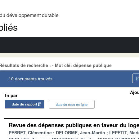
t du développement durable
liés
Résultats de recherche : - Mot clé: dépense publique
10 documents trouvés
Ajou
Tri par
date du rapport
date de mise en ligne
Revue des dépenses publiques en faveur du log
PESRET, Clémentine
DELORME, Jean-Martin
LEPETIT, Mari