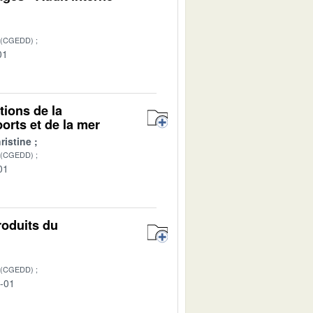
 (CGEDD)
01
tions de la
ports et de la mer
istine
 (CGEDD)
01
roduits du
 (CGEDD)
6-01