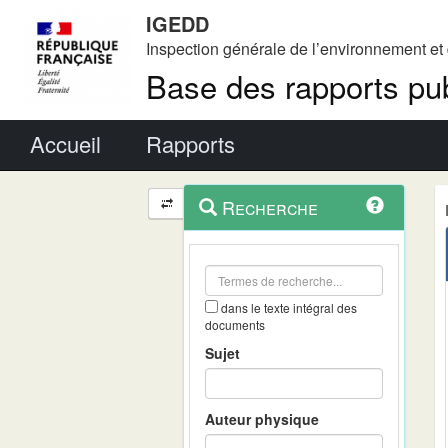
IGEDD
Inspection générale de l’environnement e
Base des rapports pub
Menu principal
Accueil
Rapports
Menu
Navigation
Recherche
contextuel
et
outils
annexes
dans le texte intégral des
documents
Sujet
Auteur physique