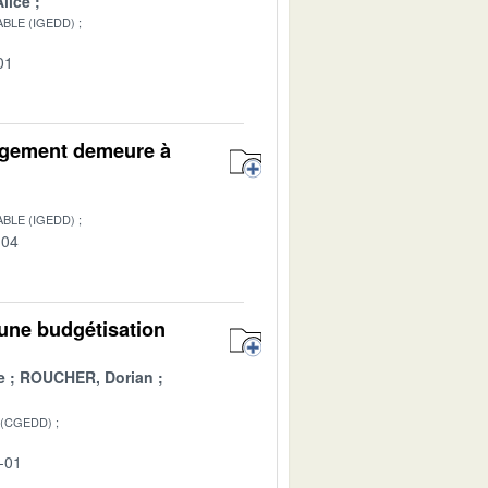
lice
BLE (IGEDD)
01
 logement demeure à
BLE (IGEDD)
-04
une budgétisation
e
ROUCHER, Dorian
 (CGEDD)
-01