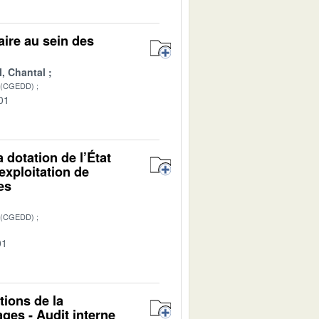
aire au sein des
, Chantal
 (CGEDD)
01
 dotation de l’État
exploitation de
es
 (CGEDD)
01
tions de la
ages - Audit interne