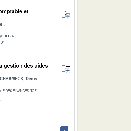
comptable et
el
 (CGEDD)
-01
la gestion des aides
CHRAMECK, Denis
LE DES FINANCES (IGF)
01
1