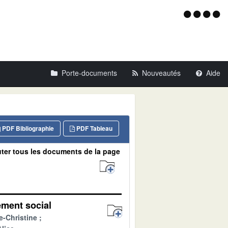
Menu
d'acce
Porte-documents
Nouveautés
Aide
PDF Bibliographie
PDF Tableau
ter tous les documents de la page
ement social
e-Christine