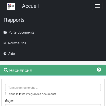
Menu principal
Accueil
Toggl
Rapports
Porte-documents
Nouveautés
Aide
Menu
Navigation
Recherche
contextuel
et
outils
annexes
dans le texte intégral des documents
Sujet