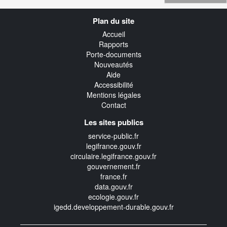
Navigation
Plan du site
transverse
Accueil
Rapports
Porte-documents
Nouveautés
Aide
Accessibilité
Mentions légales
Contact
Les sites publics
service-public.fr
legifrance.gouv.fr
circulaire.legifrance.gouv.fr
gouvernement.fr
france.fr
data.gouv.fr
ecologie.gouv.fr
igedd.developpement-durable.gouv.fr