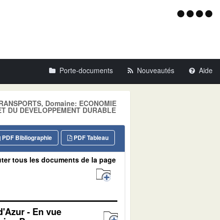
Menu
d'acce
Porte-documents
Nouveautés
Aide
e: TRANSPORTS, Domaine: ECONOMIE
 ET DU DEVELOPPEMENT DURABLE
PDF Bibliographie
PDF Tableau
ter tous les documents de la page
d'Azur - En vue