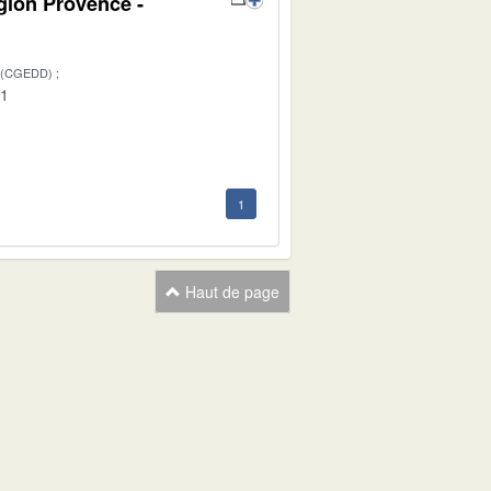
égion Provence -
 (CGEDD)
01
1
Haut de page