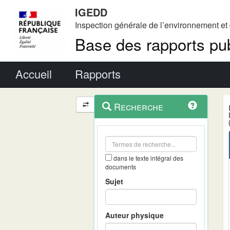
IGEDD
Inspection générale de l’environnement e
Base des rapports pub
Menu principal
Accueil
Rapports
Menu
Navigation
Recherche
contextuel
et
outils
annexes
dans le texte intégral des
documents
Sujet
Auteur physique