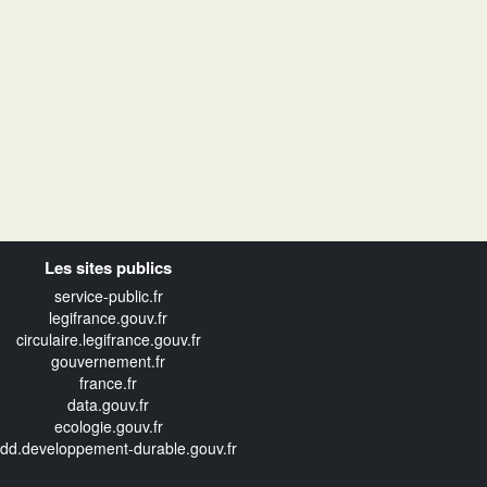
Les sites publics
service-public.fr
legifrance.gouv.fr
circulaire.legifrance.gouv.fr
gouvernement.fr
france.fr
data.gouv.fr
ecologie.gouv.fr
edd.developpement-durable.gouv.fr