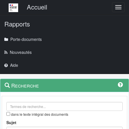
Menu principal
Accueil
Toggl
Rapports
Porte-documents
Nouveautés
Aide
Menu
Navigation
Recherche
contextuel
et
outils
annexes
dans le texte intégral des documents
Sujet