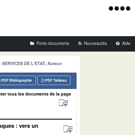
Menu
d'acce
Porte-documents
Nouveautés
Aide
e: SERVICES DE L'ETAT, Auteur:
PDF Bibliographie
PDF Tableau
ter tous les documents de la page
sques : vers un