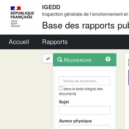
IGEDD
Inspection générale de l’environnement e
Base des rapports pub
Menu principal
Accueil
Rapports
Menu
Navigation
Recherche
contextuel
et
outils
annexes
dans le texte intégral des
documents
Sujet
Auteur physique