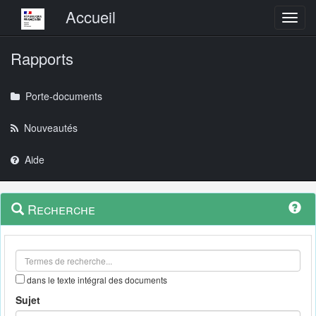
Menu principal
Accueil
Toggl
Rapports
Porte-documents
Nouveautés
Aide
Menu
Navigation
Recherche
contextuel
et
outils
annexes
dans le texte intégral des documents
Sujet