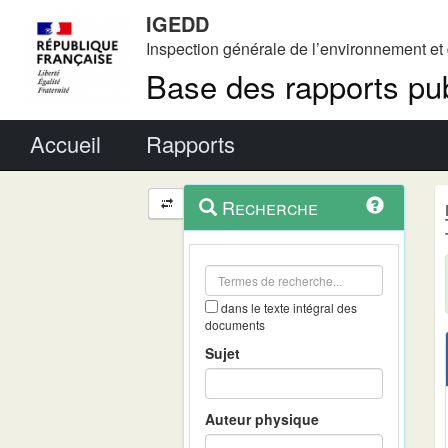
IGEDD
Inspection générale de l’environnement e
Base des rapports pub
Menu principal
Accueil
Rapports
Menu
Navigation
Recherche
contextuel
et
outils
annexes
dans le texte intégral des
documents
Sujet
Auteur physique