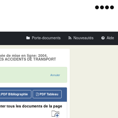
Menu
d'acce
Porte-documents
Nouveautés
Aide
née de mise en ligne: 2004,
LES ACCIDENTS DE TRANSPORT
Annuler
PDF Bibliographie
PDF Tableau
ter tous les documents de la page