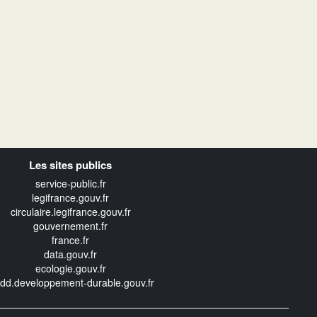
Les sites publics
service-public.fr
legifrance.gouv.fr
circulaire.legifrance.gouv.fr
gouvernement.fr
france.fr
data.gouv.fr
ecologie.gouv.fr
edd.developpement-durable.gouv.fr