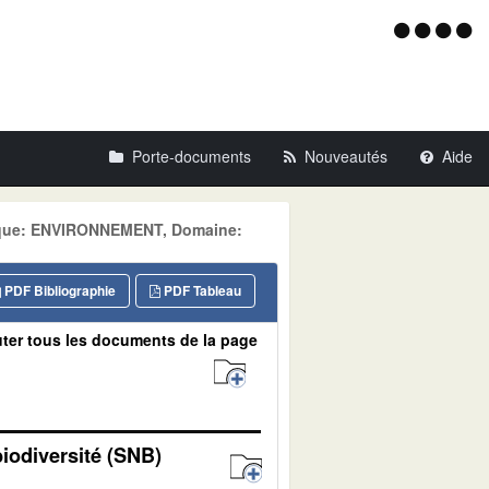
Menu
d'acce
Porte-documents
Nouveautés
Aide
atique: ENVIRONNEMENT, Domaine:
PDF Bibliographie
PDF Tableau
ter tous les documents de la page
biodiversité (SNB)