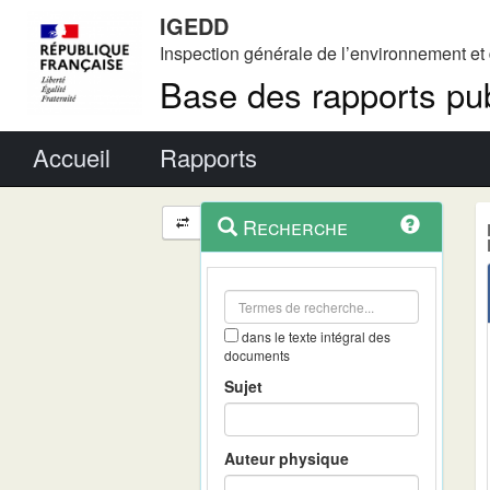
IGEDD
Inspection générale de l’environnement e
Base des rapports pub
Menu principal
Accueil
Rapports
Menu
Navigation
Recherche
contextuel
et
outils
annexes
dans le texte intégral des
documents
Sujet
Auteur physique