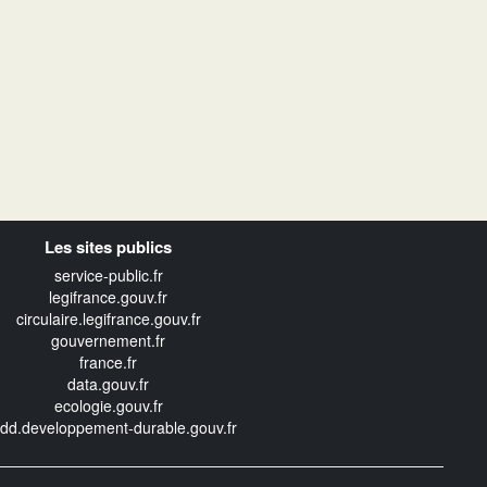
Les sites publics
service-public.fr
legifrance.gouv.fr
circulaire.legifrance.gouv.fr
gouvernement.fr
france.fr
data.gouv.fr
ecologie.gouv.fr
edd.developpement-durable.gouv.fr