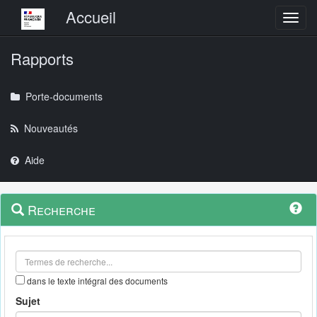
Menu principal
Accueil
Toggl
Rapports
Porte-documents
Nouveautés
Aide
Menu
Navigation
Recherche
contextuel
et
outils
annexes
dans le texte intégral des documents
Sujet