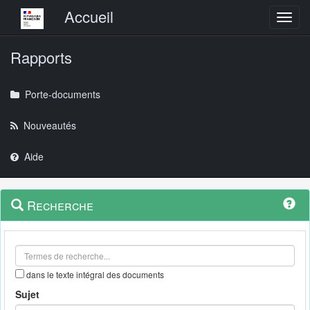
Menu principal
Accueil
Toggl
Rapports
Porte-documents
Nouveautés
Aide
Menu
Navigation
Recherche
contextuel
et
outils
annexes
dans le texte intégral des documents
Sujet