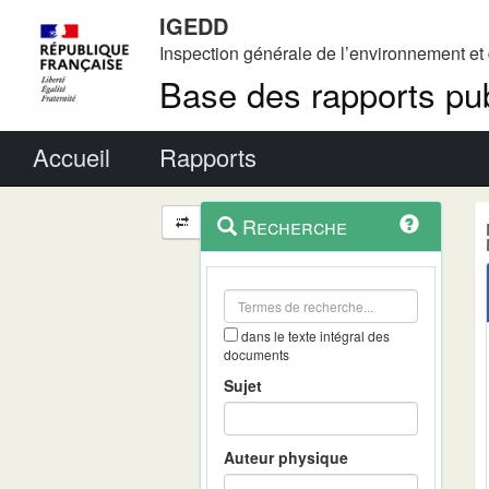
IGEDD
Inspection générale de l’environnement e
Base des rapports pub
Menu principal
Accueil
Rapports
Menu
Navigation
Recherche
contextuel
et
outils
annexes
dans le texte intégral des
documents
Sujet
Auteur physique