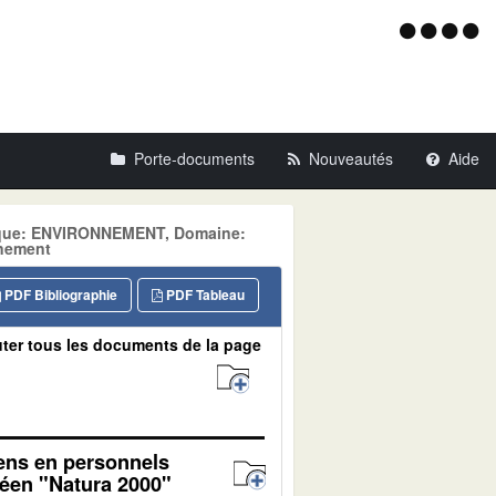
Menu
d'acce
Porte-documents
Nouveautés
Aide
atique: ENVIRONNEMENT, Domaine:
nnement
PDF Bibliographie
PDF Tableau
ter tous les documents de la page
yens en personnels
péen "Natura 2000"