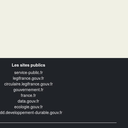
Les sites publics
service-public.fr
legifrance.gouv.fr
circulaire.legifrance.gouv.fr
gouvernement.fr
france.fr
data.gouv.fr
ecologie.gouv.fr
edd.developpement-durable.gouv.fr