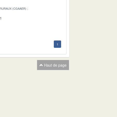
 RURAUX (CGAAER)
01
1
Haut de page