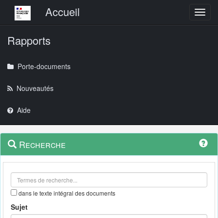
Menu principal
Accueil
Toggl
Rapports
Porte-documents
Nouveautés
Aide
Menu
Navigation
Recherche
contextuel
et
outils
annexes
dans le texte intégral des documents
Sujet