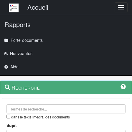
Menu principal
Accueil
Toggl
Rapports
Porte-documents
Nouveautés
Aide
Menu
Navigation
Recherche
contextuel
et
outils
annexes
dans le texte intégral des documents
Sujet