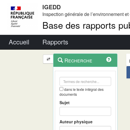
IGEDD
Inspection générale de l’environnement e
Base des rapports pub
Menu principal
Accueil
Rapports
Menu
Navigation
Recherche
contextuel
et
outils
annexes
dans le texte intégral des
documents
Sujet
Auteur physique