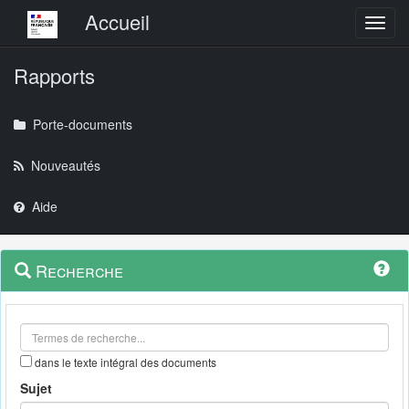
Menu principal
Accueil
Toggl
Rapports
Porte-documents
Nouveautés
Aide
Menu
Navigation
Recherche
contextuel
et
outils
annexes
dans le texte intégral des documents
Sujet