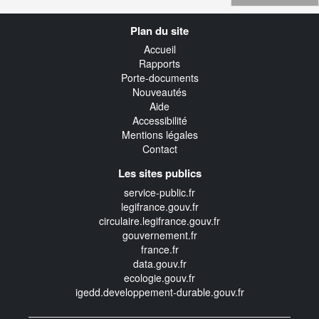
Navigation
Plan du site
transverse
Accueil
Rapports
Porte-documents
Nouveautés
Aide
Accessibilité
Mentions légales
Contact
Les sites publics
service-public.fr
legifrance.gouv.fr
circulaire.legifrance.gouv.fr
gouvernement.fr
france.fr
data.gouv.fr
ecologie.gouv.fr
igedd.developpement-durable.gouv.fr