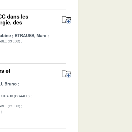
CC dans les
rgie, des
abine
STRAUSS, Marc
BLE (IGEDD)
1
es et
, Bruno
 RURAUX (CGAAER)
BLE (IGEDD)
01