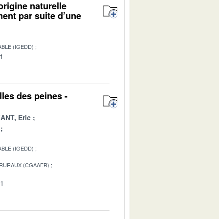
origine naturelle
ment par suite d’une
BLE (IGEDD)
01
les des peines -
ANT, Eric
BLE (IGEDD)
 RURAUX (CGAAER)
01