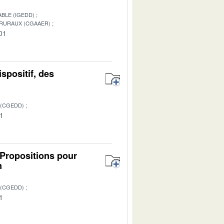
BLE (IGEDD)
 RURAUX (CGAAER)
01
ispositif, des
 (CGEDD)
01
 Propositions pour
n
 (CGEDD)
1