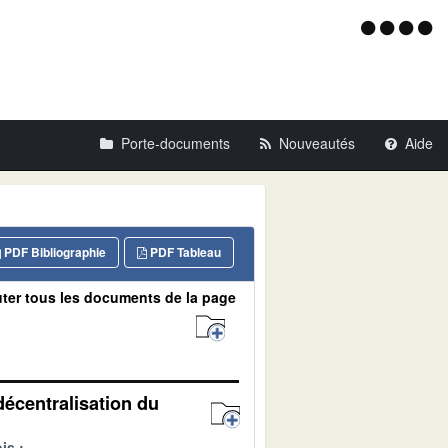
Menu
d'acce
Porte-documents
Nouveautés
Aide
PDF Bibliographie
PDF Tableau
ter tous les documents de la page
décentralisation du
is