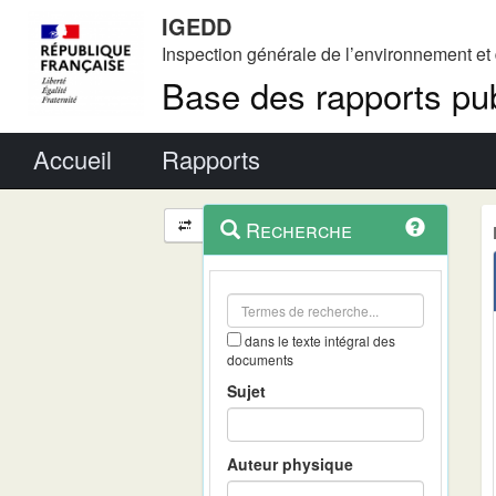
IGEDD
Inspection générale de l’environnement e
Base des rapports pub
Menu principal
Accueil
Rapports
Menu
Navigation
Recherche
contextuel
et
outils
annexes
dans le texte intégral des
documents
Sujet
Auteur physique