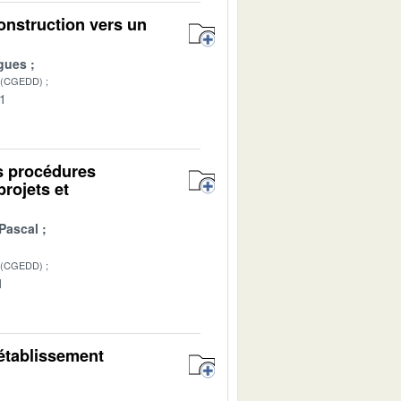
onstruction vers un
gues
 (CGEDD)
01
es procédures
projets et
Pascal
 (CGEDD)
1
’établissement