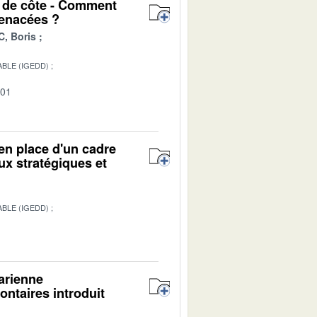
t de côte - Comment
menacées ?
, Boris
BLE (IGEDD)
-01
en place d'un cadre
ux stratégiques et
BLE (IGEDD)
1
tarienne
lontaires introduit