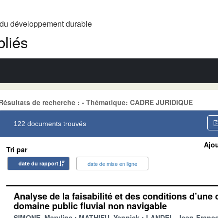
t du développement durable
liés
Résultats de recherche : - Thématique: CADRE JURIDIQUE
122 documents trouvés
Ajou
Tri par
date du rapport
date de mise en ligne
Analyse de la faisabilité et des conditions d’une 
domaine public fluvial non navigable
SIMONE, Maryline
MATHIEU, Yannick
LANDEL, Jean-Franço