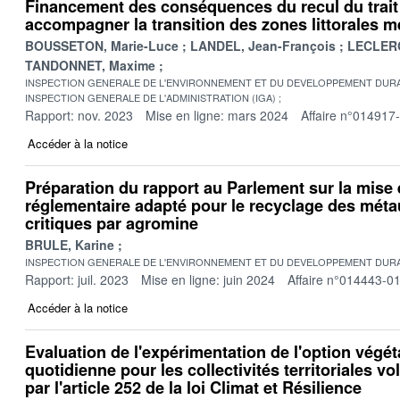
Financement des conséquences du recul du trai
accompagner la transition des zones littorales 
BOUSSETON, Marie-Luce
LANDEL, Jean-François
LECLERC
TANDONNET, Maxime
INSPECTION GENERALE DE L'ENVIRONNEMENT ET DU DEVELOPPEMENT DURA
INSPECTION GENERALE DE L'ADMINISTRATION (IGA)
Rapport: nov. 2023
Mise en ligne: mars 2024
Affaire n°014917
Accéder à la notice
Préparation du rapport au Parlement sur la mise 
réglementaire adapté pour le recyclage des méta
critiques par agromine
BRULE, Karine
INSPECTION GENERALE DE L'ENVIRONNEMENT ET DU DEVELOPPEMENT DURA
Rapport: juil. 2023
Mise en ligne: juin 2024
Affaire n°014443-0
Accéder à la notice
Evaluation de l'expérimentation de l'option végé
quotidienne pour les collectivités territoriales vo
par l'article 252 de la loi Climat et Résilience