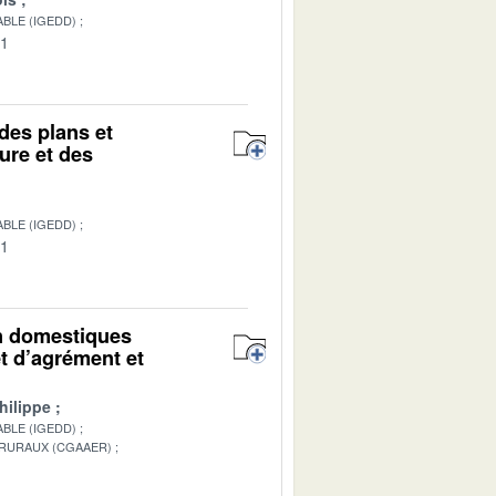
BLE (IGEDD)
01
des plans et
ure et des
BLE (IGEDD)
01
on domestiques
t d’agrément et
hilippe
BLE (IGEDD)
 RURAUX (CGAAER)
1