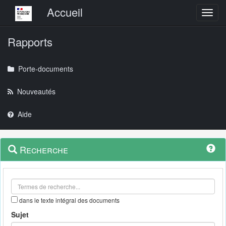
Menu principal
Accueil
Toggl
Rapports
Porte-documents
Nouveautés
Aide
Menu
Navigation
Recherche
contextuel
et
outils
annexes
dans le texte intégral des documents
Sujet