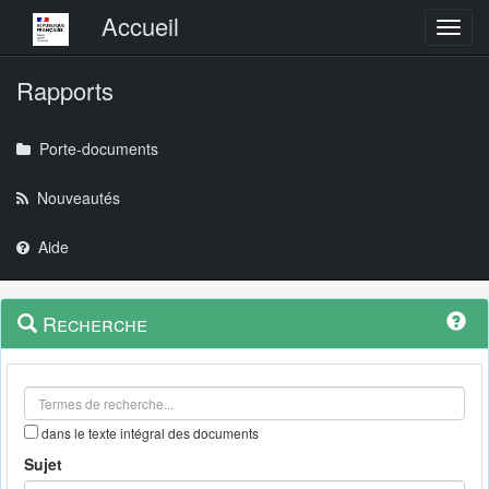
Menu principal
Accueil
Toggl
Rapports
Porte-documents
Nouveautés
Aide
Menu
Navigation
Recherche
contextuel
et
outils
annexes
dans le texte intégral des documents
Sujet