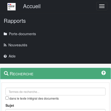
Menu principal
Accueil
Toggl
Rapports
Porte-documents
Nouveautés
Aide
Menu
Navigation
Recherche
contextuel
et
outils
annexes
dans le texte intégral des documents
Sujet