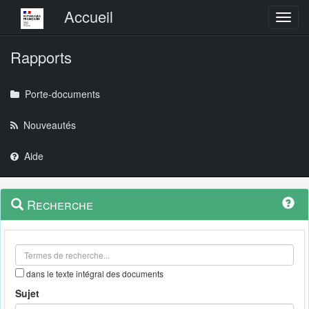
Menu principal
Accueil
Toggl
Rapports
Porte-documents
Nouveautés
Aide
Menu
Navigation
Recherche
contextuel
et
outils
annexes
dans le texte intégral des documents
Sujet