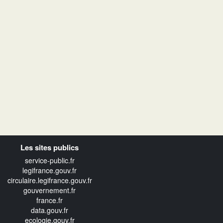
Les sites publics
service-public.fr
legifrance.gouv.fr
circulaire.legifrance.gouv.fr
gouvernement.fr
france.fr
data.gouv.fr
ecologie.gouv.fr