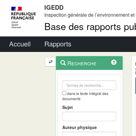
IGEDD
Inspection générale de l’environnement e
Base des rapports pub
Menu principal
Accueil
Rapports
Menu
Navigation
Recherche
contextuel
et
outils
annexes
dans le texte intégral des
documents
Sujet
Auteur physique