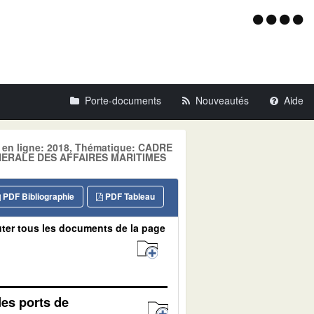
Menu
d'acce
Porte-documents
Nouveautés
Aide
e en ligne: 2018, Thématique: CADRE
ENERALE DES AFFAIRES MARITIMES
PDF Bibliographie
PDF Tableau
ter tous les documents de la page
des ports de