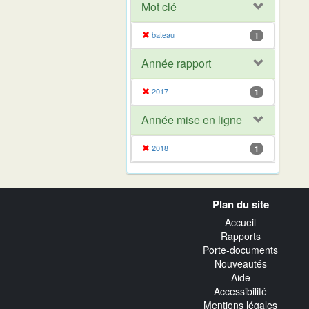
Mot clé
bateau
1
Année rapport
2017
1
Année mise en ligne
2018
1
Navigation
Plan du site
transverse
Accueil
Rapports
Porte-documents
Nouveautés
Aide
Accessibilité
Mentions légales