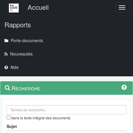
Menu principal
Accueil
Toggl
Rapports
Porte-documents
Nouveautés
Aide
Menu
Navigation
Recherche
contextuel
et
outils
annexes
dans le texte intégral des documents
Sujet