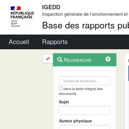
IGEDD
Inspection générale de l’environnement e
Base des rapports pub
Menu principal
Accueil
Rapports
Menu
Navigation
Recherche
contextuel
et
outils
annexes
dans le texte intégral des
documents
Sujet
Auteur physique