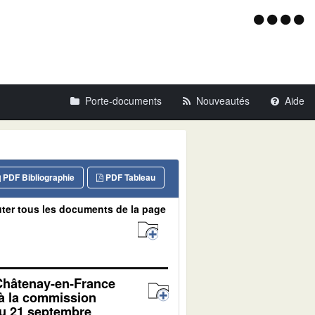
Menu
d'acce
Porte-documents
Nouveautés
Aide
PDF Bibliographie
PDF Tableau
ter tous les documents de la page
 Châtenay-en-France
 à la commission
du 21 septembre