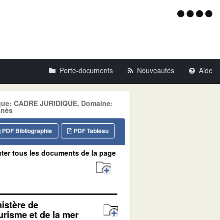
Menu
d'acce
Porte-documents
Nouveautés
Aide
tique: CADRE JURIDIQUE, Domaine:
gnès
PDF Bibliographie
PDF Tableau
ter tous les documents de la page
nistère de
urisme et de la mer