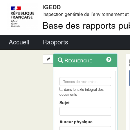
IGEDD
Inspection générale de l’environnement e
Base des rapports pub
Menu principal
Accueil
Rapports
Menu
Navigation
Recherche
contextuel
et
outils
annexes
dans le texte intégral des
documents
Sujet
Auteur physique