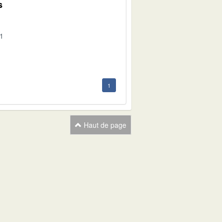
s
01
1
Haut de page