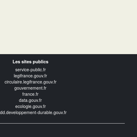
Les sites publics
service-public.fr
legifrance.gouv.fr
circulaire.legifrance.gouv.fr
gouvernement.fr
france.fr
data.gouv.fr
ecologie.gouv.fr
edd.developpement-durable.gouv.fr