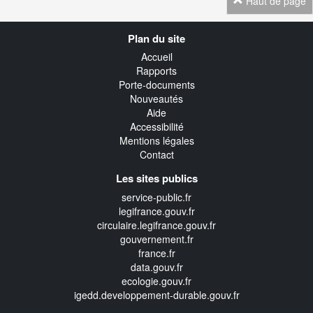
Haut de page
Navigation
Plan du site
transverse
Accueil
Rapports
Porte-documents
Nouveautés
Aide
Accessibilité
Mentions légales
Contact
Les sites publics
service-public.fr
legifrance.gouv.fr
circulaire.legifrance.gouv.fr
gouvernement.fr
france.fr
data.gouv.fr
ecologie.gouv.fr
igedd.developpement-durable.gouv.fr