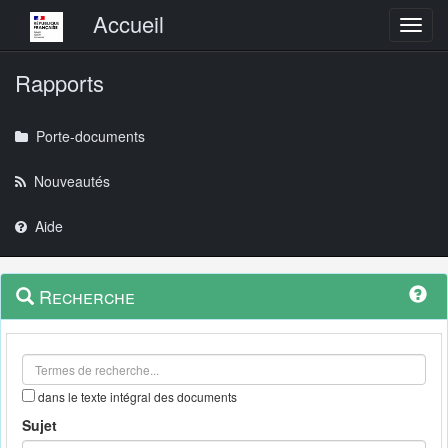
Menu principal
Accueil
Toggl
Rapports
Porte-documents
Nouveautés
Aide
Menu
Navigation
Recherche
contextuel
et
outils
annexes
dans le texte intégral des documents
Sujet