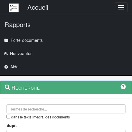
Menu principal
Accueil
Toggl
Rapports
Porte-documents
Nouveautés
Aide
Menu
Navigation
Recherche
contextuel
et
outils
annexes
dans le texte intégral des documents
Sujet