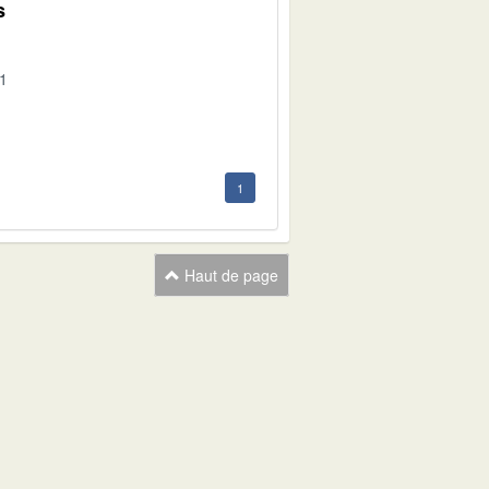
s
01
1
Haut de page