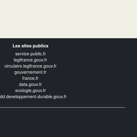
Les sites publics
service-public.fr
legifrance.gouv.fr
circulaire.legifrance.gouv.fr
gouvernement.fr
france.fr
data.gouv.fr
ecologie.gouv.fr
edd.developpement-durable.gouv.fr