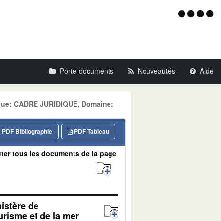
Menu
d'acce
Porte-documents
Nouveautés
Aide
tique: CADRE JURIDIQUE, Domaine:
PDF Bibliographie
PDF Tableau
ter tous les documents de la page
nistère de
urisme et de la mer