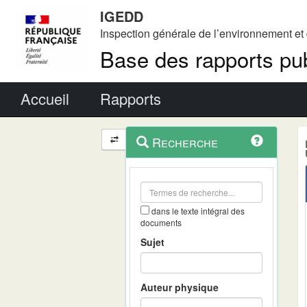
IGEDD
Inspection générale de l’environnement e
Base des rapports pub
Menu principal
Accueil
Rapports
Menu
Navigation
Recherche
contextuel
et
outils
annexes
dans le texte intégral des
documents
Sujet
Auteur physique