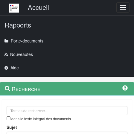
Menu principal
Accueil
Toggl
Rapports
Porte-documents
Nouveautés
Aide
Menu
Navigation
Recherche
contextuel
et
outils
annexes
dans le texte intégral des documents
Sujet