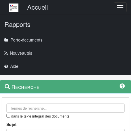
Menu principal
Accueil
Toggl
Rapports
Porte-documents
Nouveautés
Aide
Menu
Navigation
Recherche
contextuel
et
outils
annexes
dans le texte intégral des documents
Sujet