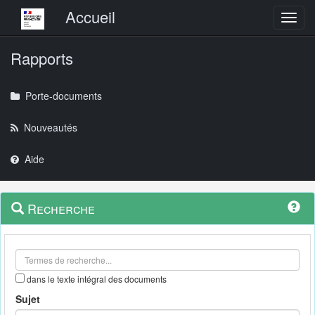
Menu principal
Accueil
Toggl
Rapports
Porte-documents
Nouveautés
Aide
Menu
Navigation
Recherche
contextuel
et
outils
annexes
dans le texte intégral des documents
Sujet