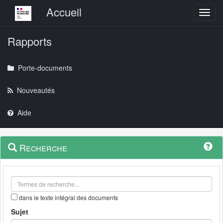
Menu principal
Accueil
Toggl
Rapports
Porte-documents
Nouveautés
Aide
Menu
Navigation
Recherche
contextuel
et
outils
annexes
dans le texte intégral des documents
Sujet