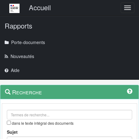
Menu principal
Accueil
Toggl
Rapports
Porte-documents
Nouveautés
Aide
Menu
Navigation
Recherche
contextuel
et
outils
annexes
dans le texte intégral des documents
Sujet