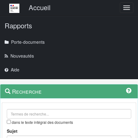
Menu principal
Accueil
Toggl
Rapports
Porte-documents
Nouveautés
Aide
Menu
Navigation
Recherche
contextuel
et
outils
annexes
dans le texte intégral des documents
Sujet