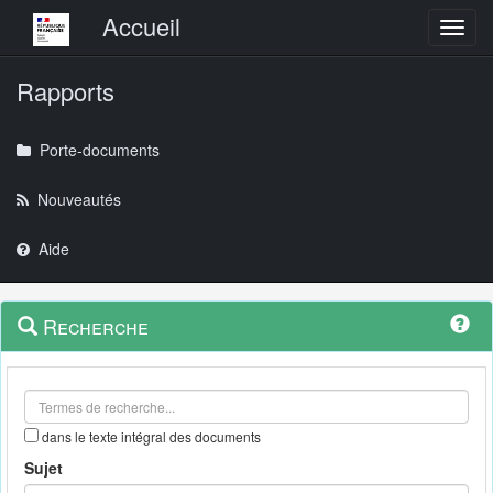
Menu principal
Accueil
Toggl
Rapports
Porte-documents
Nouveautés
Aide
Menu
Navigation
Recherche
contextuel
et
outils
annexes
dans le texte intégral des documents
Sujet