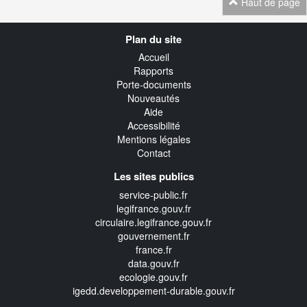
Haut de page
Navigation
Plan du site
transverse
Accueil
Rapports
Porte-documents
Nouveautés
Aide
Accessibilité
Mentions légales
Contact
Les sites publics
service-public.fr
legifrance.gouv.fr
circulaire.legifrance.gouv.fr
gouvernement.fr
france.fr
data.gouv.fr
ecologie.gouv.fr
igedd.developpement-durable.gouv.fr