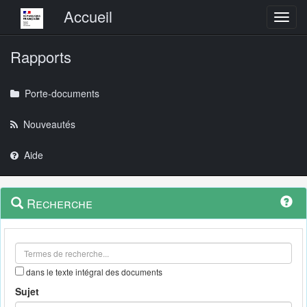
Menu principal
Accueil
Toggl
Rapports
Porte-documents
Nouveautés
Aide
Menu
Navigation
Recherche
contextuel
et
outils
annexes
dans le texte intégral des documents
Sujet