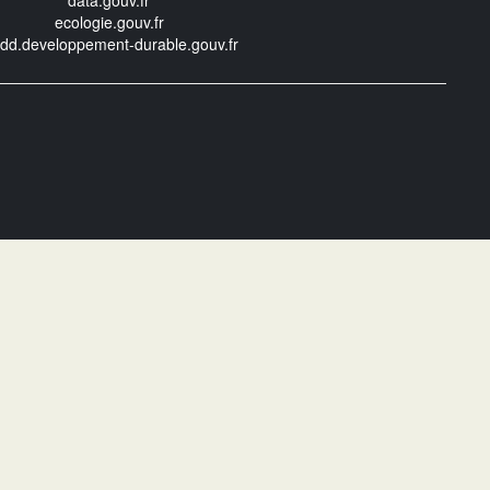
data.gouv.fr
ecologie.gouv.fr
edd.developpement-durable.gouv.fr