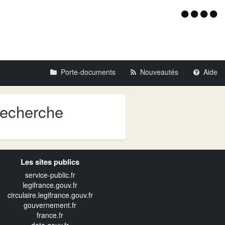
Menu
d'acce
Porte-documents
Nouveautés
Aide
recherche
Les sites publics
service-public.fr
legifrance.gouv.fr
circulaire.legifrance.gouv.fr
gouvernement.fr
france.fr