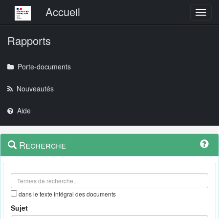
Menu principal
Accueil
Toggl
Rapports
Porte-documents
Nouveautés
Aide
Menu
Navigation
Recherche
contextuel
et
outils
annexes
dans le texte intégral des documents
Sujet