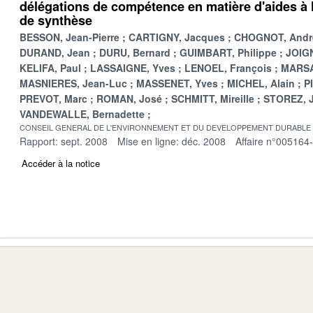
délégations de compétence en matière d'aides à l
de synthèse
BESSON, Jean-Pierre
CARTIGNY, Jacques
CHOGNOT, Andr
DURAND, Jean
DURU, Bernard
GUIMBART, Philippe
JOIGN
KELIFA, Paul
LASSAIGNE, Yves
LENOEL, François
MARSA
MASNIERES, Jean-Luc
MASSENET, Yves
MICHEL, Alain
P
PREVOT, Marc
ROMAN, José
SCHMITT, Mireille
STOREZ, 
VANDEWALLE, Bernadette
CONSEIL GENERAL DE L'ENVIRONNEMENT ET DU DEVELOPPEMENT DURABLE
Rapport: sept. 2008
Mise en ligne: déc. 2008
Affaire n°005164
Accéder à la notice