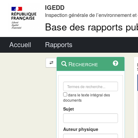
IGEDD
Inspection générale de l’environnement e
Base des rapports pub
Menu principal
Accueil
Rapports
Menu
Navigation
Recherche
contextuel
et
outils
annexes
dans le texte intégral des
documents
Sujet
Auteur physique