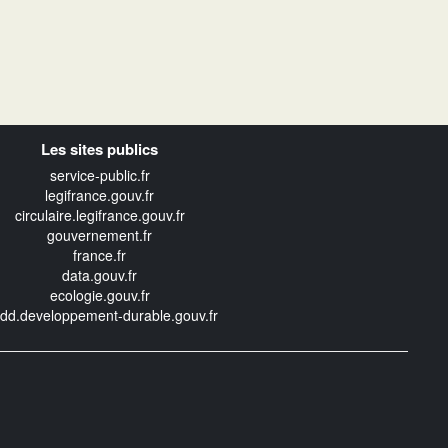
Les sites publics
service-public.fr
legifrance.gouv.fr
circulaire.legifrance.gouv.fr
gouvernement.fr
france.fr
data.gouv.fr
ecologie.gouv.fr
edd.developpement-durable.gouv.fr