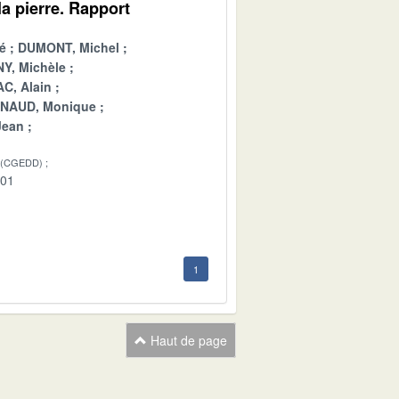
a pierre. Rapport
é
DUMONT, Michel
Y, Michèle
C, Alain
INAUD, Monique
Jean
 (CGEDD)
-01
1
Haut de page