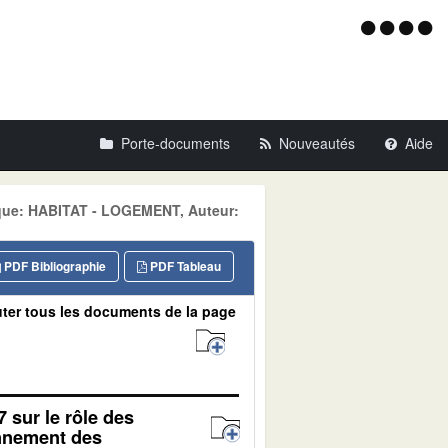
Menu
d'acce
Porte-documents
Nouveautés
Aide
tique: HABITAT - LOGEMENT, Auteur:
PDF Bibliographie
PDF Tableau
ter tous les documents de la page
7 sur le rôle des
onnement des