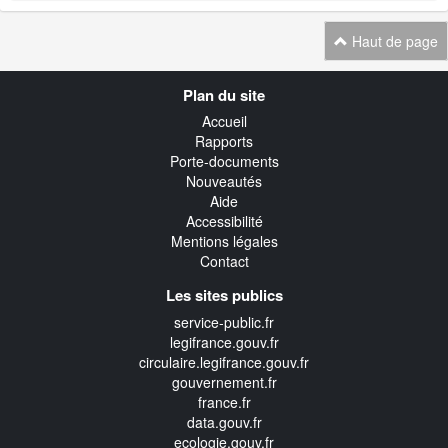
Haut de page
Navigation
Plan du site
transverse
Accueil
Rapports
Porte-documents
Nouveautés
Aide
Accessibilité
Mentions légales
Contact
Les sites publics
service-public.fr
legifrance.gouv.fr
circulaire.legifrance.gouv.fr
gouvernement.fr
france.fr
data.gouv.fr
ecologie.gouv.fr