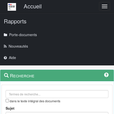
Menu principal
Accueil
Toggl
Rapports
Porte-documents
Nouveautés
Aide
Menu
Navigation
Recherche
contextuel
et
outils
annexes
dans le texte intégral des documents
Sujet