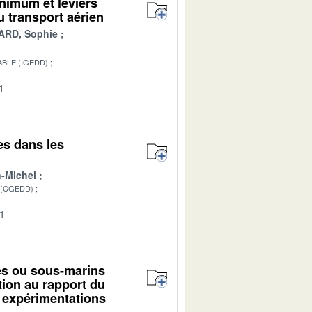
inimum et leviers
u transport aérien
ARD, Sophie
BLE (IGEDD)
1
es dans les
-Michel
 (CGEDD)
01
mes ou sous-marins
ion au rapport du
 expérimentations