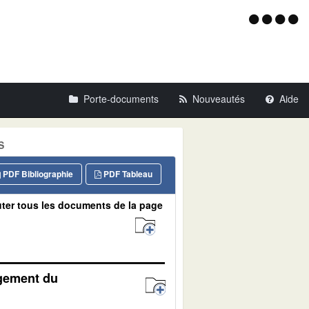
Menu
d'acce
Porte-documents
Nouveautés
Aide
S
PDF Bibliographie
PDF Tableau
ter tous les documents de la page
agement du