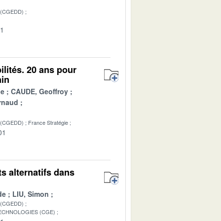
 (CGEDD)
01
lités. 20 ans pour
ain
ue
CAUDE, Geoffroy
rnaud
 (CGEDD)
France Stratégie
01
s alternatifs dans
de
LIU, Simon
 (CGEDD)
TECHNOLOGIES (CGE)