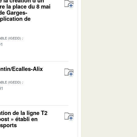
e la création d’un
e la place du 8 mai
 de Garges-
pplication de
BLE (IGEDD)
01
ntin/Ecalles-Alix
BLE (IGEDD)
01
tion de la ligne T2
ost » établi en
nsports