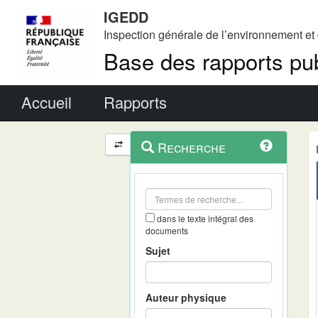
IGEDD
Inspection générale de l’environnement e
Base des rapports pub
Menu principal
Accueil
Rapports
Menu
Navigation
Recherche
contextuel
et
outils
annexes
dans le texte intégral des
documents
Sujet
Auteur physique