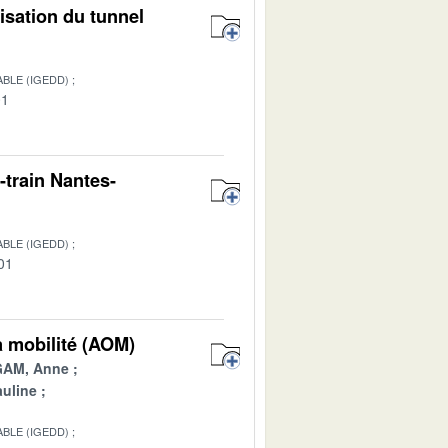
isation du tunnel
BLE (IGEDD)
01
-train Nantes-
BLE (IGEDD)
01
a mobilité (AOM)
AM, Anne
uline
BLE (IGEDD)