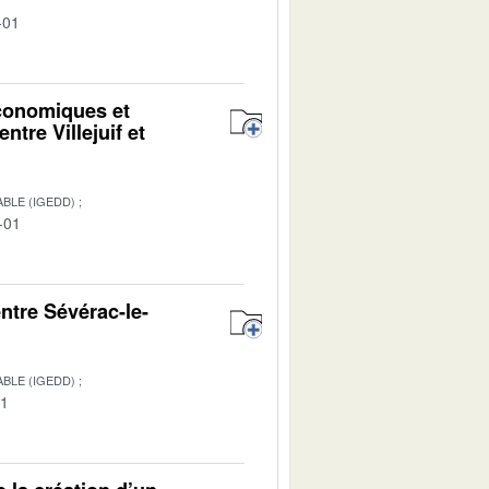
-01
économiques et
ntre Villejuif et
BLE (IGEDD)
-01
entre Sévérac-le-
BLE (IGEDD)
01