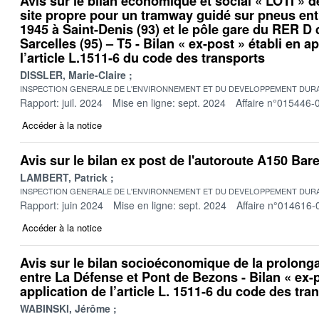
Avis sur le bilan économique et social « LOTI » d
site propre pour un tramway guidé sur pneus entr
1945 à Saint-Denis (93) et le pôle gare du RER D
Sarcelles (95) – T5 - Bilan « ex-post » établi en a
l’article L.1511-6 du code des transports
DISSLER, Marie-Claire
INSPECTION GENERALE DE L'ENVIRONNEMENT ET DU DEVELOPPEMENT DURA
Rapport: juil. 2024
Mise en ligne: sept. 2024
Affaire n°015446-
Accéder à la notice
Avis sur le bilan ex post de l'autoroute A150 Bare
LAMBERT, Patrick
INSPECTION GENERALE DE L'ENVIRONNEMENT ET DU DEVELOPPEMENT DURA
Rapport: juin 2024
Mise en ligne: sept. 2024
Affaire n°014616-
Accéder à la notice
Avis sur le bilan socioéconomique de la prolonga
entre La Défense et Pont de Bezons - Bilan « ex-p
application de l’article L. 1511-6 du code des tra
WABINSKI, Jérôme