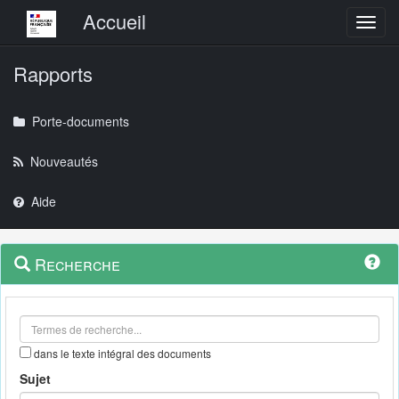
Menu principal
Accueil
Toggl
Rapports
Porte-documents
Nouveautés
Aide
Menu
Navigation
Recherche
contextuel
et
outils
annexes
dans le texte intégral des documents
Sujet