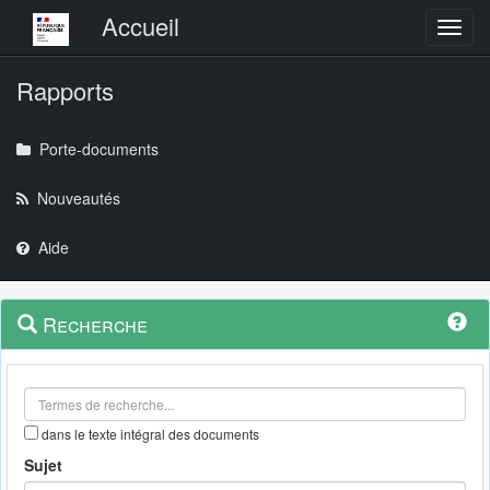
Menu principal
Accueil
Toggl
Rapports
Porte-documents
Nouveautés
Aide
Menu
Navigation
Recherche
contextuel
et
outils
annexes
dans le texte intégral des documents
Sujet