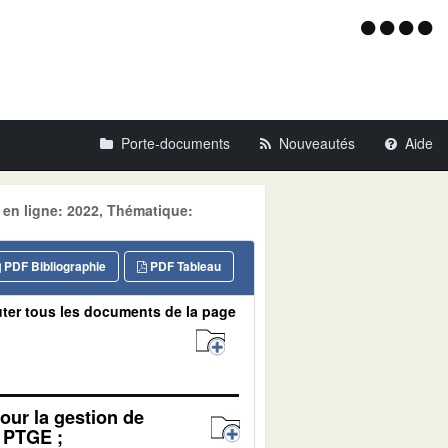
Menu
d'acce
Porte-documents
Nouveautés
Aide
 en ligne: 2022, Thématique:
PDF Bibliographie
PDF Tableau
ter tous les documents de la page
pour la gestion de
e PTGE ;