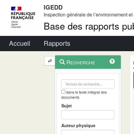
IGEDD
Inspection générale de l’environnement e
Base des rapports pub
Menu principal
Accueil
Rapports
Menu
Navigation
Recherche
contextuel
et
outils
annexes
dans le texte intégral des
documents
Sujet
Auteur physique