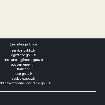
Les sites publics
service-public.fr
legifrance.gouv.fr
circulaire.legifrance.gouv.fr
gouvernement.fr
france.fr
data.gouv.fr
ecologie.gouv.fr
edd.developpement-durable.gouv.fr