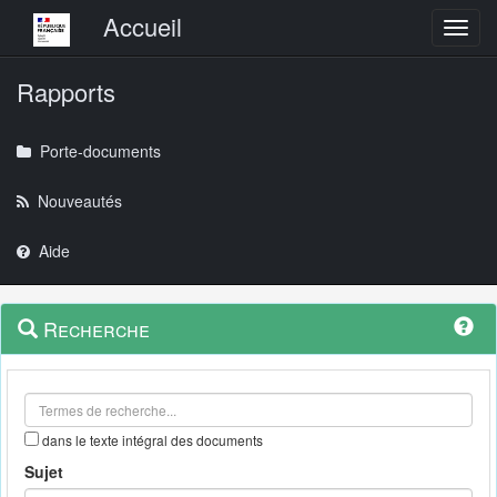
Menu principal
Accueil
Toggl
Rapports
Porte-documents
Nouveautés
Aide
Menu
Navigation
Recherche
contextuel
et
outils
annexes
dans le texte intégral des documents
Sujet