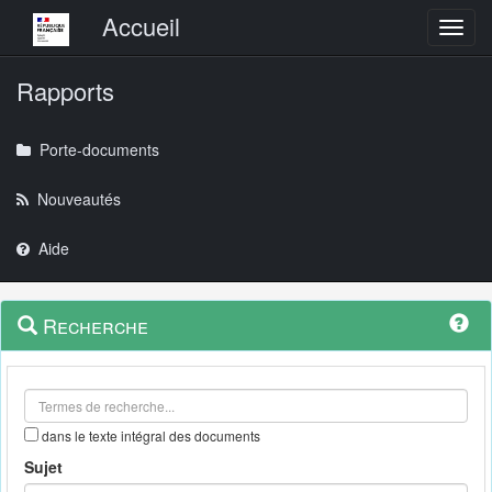
Menu principal
Accueil
Toggl
Rapports
Porte-documents
Nouveautés
Aide
Menu
Navigation
Recherche
contextuel
et
outils
annexes
dans le texte intégral des documents
Sujet