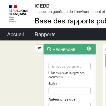
IGEDD
Inspection générale de l’environnement e
Base des rapports pub
Menu principal
Accueil
Rapports
Menu
Navigation
Recherche
contextuel
et
outils
annexes
dans le texte intégral des
documents
Sujet
Auteur physique