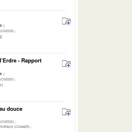
e
 (CGEDD)
02
l’Erdre - Rapport
e
 (CGEDD)
01
eau douce
 (CGEDD)
 RURAUX (CGAAER)