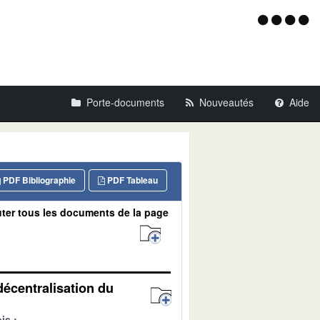
Menu
d'acce
Porte-documents
Nouveautés
Aide
PDF Bibliographie
PDF Tableau
ter tous les documents de la page
décentralisation du
is