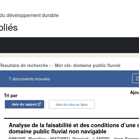
t du développement durable
liés
Résultats de recherche : - Mot clé: domaine public fluvial
7 documents trouvés
Ajou
Tri par
date du rapport
date de mise en ligne
Analyse de la faisabilité et des conditions d’une 
domaine public fluvial non navigable
SIMONE, Maryline
MATHIEU, Yannick
LANDEL, Jean-Franço