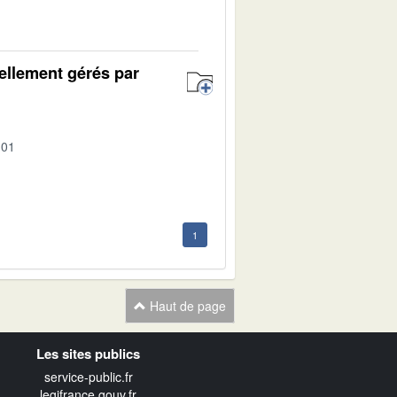
1
ellement gérés par
-01
1
Haut de page
Les sites publics
service-public.fr
legifrance.gouv.fr