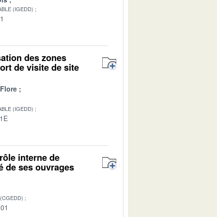
BLE (IGEDD)
01
isation des zones
rt de visite de site
Flore
BLE (IGEDD)
01E
rôle interne de
té de ses ouvrages
 (CGEDD)
-01